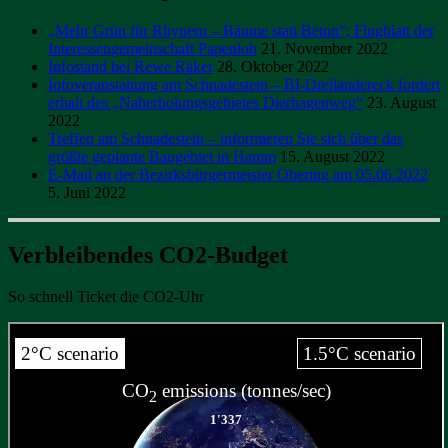
„Mehr Grün für Rhynern – Bäume statt Beton“; Flugblatt der
Interessengemeinschaft Papenloh
21. November 2022
Infostand bei Rewe Räker
28. Oktober 2022
Infoveranstaltung am Schnadestein – BI-Dreiländereck fordert
erhalt des „Naherholungsgebietes Dierhagenweg“
23. August
2022
Treffen am Schnadestein – informieren Sie sich über das
größte geplante Baugebiet in Hamm
15. August 2022
E-Mail an der Bezirksbürgermeister Obering am 05.06.2022
5. Juni 2022
Verbleibendes CO2-Budget
So schnell Ticket die CO2-Uhr