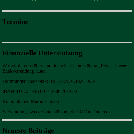
Termine
–
Finanzielle Unterstützung
Wir würden uns über eine finanzielle Unterstützung freuen. Unsere
Bankverbindung lautet:
Dortmunder Volksbank; BIC GENODEM1DOR
IBAN: DE70 4416 0014 2000 7082 02
Kontoinhaber: Martin Lauven
Verwendungszweck: Unterstützung der BI Dreiländereck
Neueste Beiträge