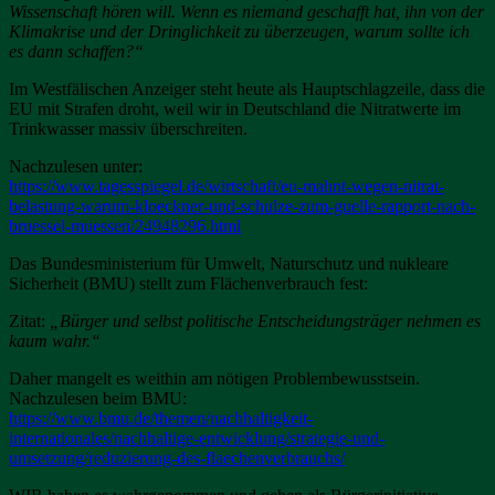
Wissenschaft hören will. Wenn es niemand geschafft hat, ihn von der
Klimakrise und der Dringlichkeit zu überzeugen, warum sollte ich
es dann schaffen?“
Im Westfälischen Anzeiger steht heute als Hauptschlagzeile, dass die
EU mit Strafen droht, weil wir in Deutschland die Nitratwerte im
Trinkwasser massiv überschreiten.
Nachzulesen unter:
https://www.tagesspiegel.de/wirtschaft/eu-mahnt-wegen-nitrat-
belastung-warum-kloeckner-und-schulze-zum-guelle-rapport-nach-
bruessel-muessen/24948296.html
Das Bundesministerium für Umwelt, Naturschutz und nukleare
Sicherheit (BMU) stellt zum Flächenverbrauch fest:
Zitat:
„Bürger und selbst politische Entscheidungsträger nehmen es
kaum wahr.“
Daher mangelt es weithin am nötigen Problembewusstsein.
Nachzulesen beim BMU:
https://www.bmu.de/themen/nachhaltigkeit-
internationales/nachhaltige-entwicklung/strategie-und-
umsetzung/reduzierung-des-flaechenverbrauchs/