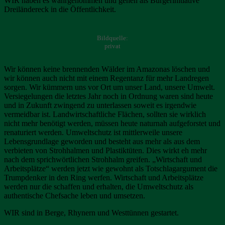
WIR haben es wahrgenommen und gehen als Bürgerinitiative
Dreiländereck in die Öffentlichkeit.
Bildquelle:
privat
Wir können keine brennenden Wälder im Amazonas löschen und
wir können auch nicht mit einem Regentanz für mehr Landregen
sorgen. Wir kümmern uns vor Ort um unser Land, unsere Umwelt.
Versiegelungen die letztes Jahr noch in Ordnung waren sind heute
und in Zukunft zwingend zu unterlassen soweit es irgendwie
vermeidbar ist. Landwirtschaftliche Flächen, sollten sie wirklich
nicht mehr benötigt werden, müssen heute naturnah aufgeforstet und
renaturiert werden. Umweltschutz ist mittlerweile unsere
Lebensgrundlage geworden und besteht aus mehr als aus dem
verbieten von Strohhalmen und Plastiktüten. Dies wirkt eh mehr
nach dem sprichwörtlichen Strohhalm greifen. „Wirtschaft und
Arbeitsplätze“ werden jetzt wie gewohnt als Totschlagargument die
Trumpdenker in den Ring werfen. Wirtschaft und Arbeitsplätze
werden nur die schaffen und erhalten, die Umweltschutz als
authentische Chefsache leben und umsetzen.
WIR sind in Berge, Rhynern und Westtünnen gestartet.