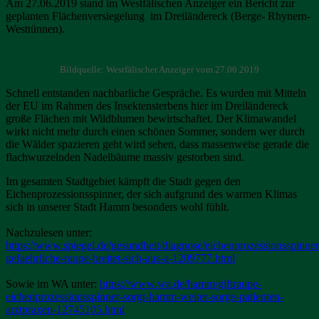
Am 27.06.2019 stand im Westfälischen Anzeiger ein Bericht zur
geplanten Flächenversiegelung im Dreiländereck (Berge- Rhynern-
Westtünnen).
Bildquelle: Westfälischer Anzeiger vom 27.06.2019
Schnell entstanden nachbarliche Gespräche. Es wurden mit Mitteln
der EU im Rahmen des Insektensterbens hier im Dreiländereck
große Flächen mit Wildblumen bewirtschaftet. Der Klimawandel
wirkt nicht mehr durch einen schönen Sommer, sondern wer durch
die Wälder spazieren geht wird sehen, dass massenweise gerade die
flachwurzelnden Nadelbäume massiv gestorben sind.
Im gesamten Stadtgebiet kämpft die Stadt gegen den
Eichenprozessionsspinner, der sich aufgrund des warmen Klimas
sich in unserer Stadt Hamm besonders wohl fühlt.
Nachzulesen unter:
https://www.spiegel.de/gesundheit/diagnose/eichenprozessionsspinner
gefaehrliche-raupe-breitet-sich-aus-a-1209777.html
Sowie im WA unter:
https://www.wa.de/hamm/giftraupe-
eichenprozessionsspinner-sorgt-hamm-weiter-sorge-patienten-
arztpraxen-12745105.html