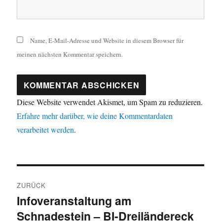
Name, E-Mail-Adresse und Website in diesem Browser für
meinen nächsten Kommentar speichern.
Diese Website verwendet Akismet, um Spam zu reduzieren.
Erfahre mehr darüber, wie deine Kommentardaten
verarbeitet werden
.
Beitragsnavigation
ZURÜCK
Infoveranstaltung am
Vorheriger
Schnadestein – BI-Dreiländereck
Beitrag: