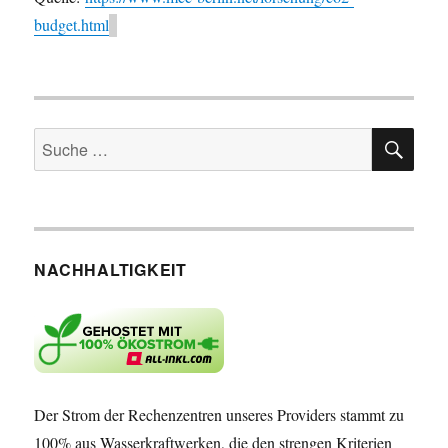
budget.html
SU
Suche
nach:
NACHHALTIGKEIT
Der Strom der Rechenzentren unseres Providers stammt zu
100% aus Wasserkraftwerken, die den strengen Kriterien