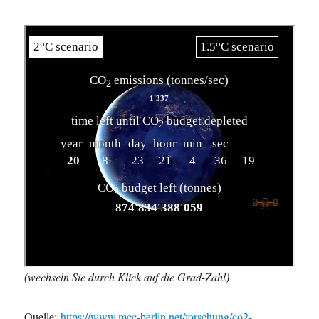
(wechseln Sie durch Klick auf die Grad-Zahl)
Quelle:
https://www.mcc-berlin.net/forschung/co2-